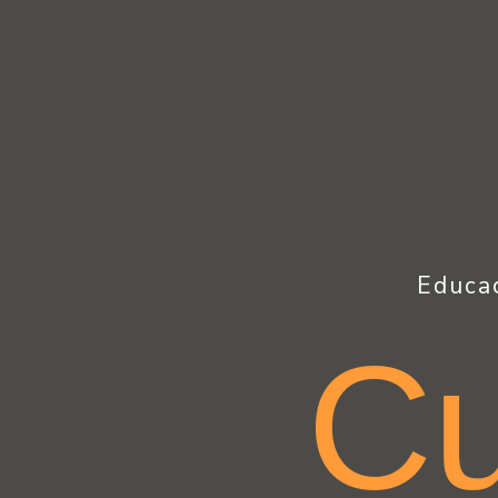
Educac
C