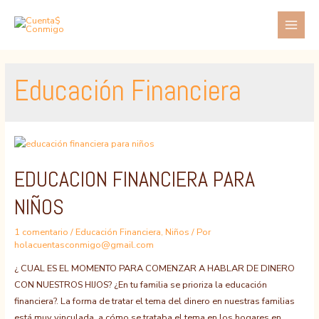
Ir
al
MAI
contenido
MEN
Educación Financiera
EDUCACION FINANCIERA PARA
NIÑOS
1 comentario
/
Educación Financiera
,
Niños
/ Por
holacuentasconmigo@gmail.com
¿ CUAL ES EL MOMENTO PARA COMENZAR A HABLAR DE DINERO
CON NUESTROS HIJOS? ¿En tu familia se prioriza la educación
financiera?. La forma de tratar el tema del dinero en nuestras familias
está muy vinculada, a cómo se trataba el tema en los hogares en