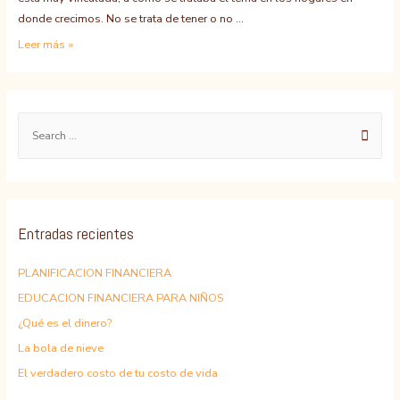
donde crecimos. No se trata de tener o no …
EDUCACION
Leer más »
FINANCIERA
PARA
NIÑOS
S
e
a
r
c
Entradas recientes
h
f
PLANIFICACION FINANCIERA
o
EDUCACION FINANCIERA PARA NIÑOS
r
¿Qué es el dinero?
:
La bola de nieve
El verdadero costo de tu costo de vida