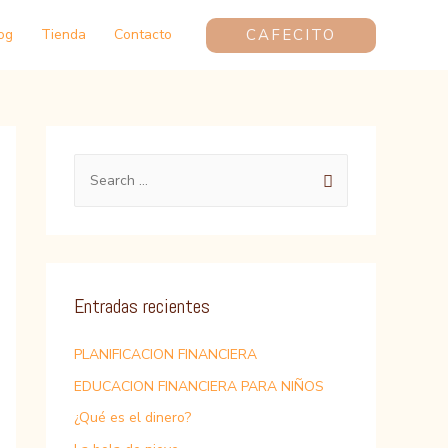
CAFECITO
og
Tienda
Contacto
S
e
a
r
c
Entradas recientes
h
f
PLANIFICACION FINANCIERA
o
EDUCACION FINANCIERA PARA NIÑOS
r
¿Qué es el dinero?
: