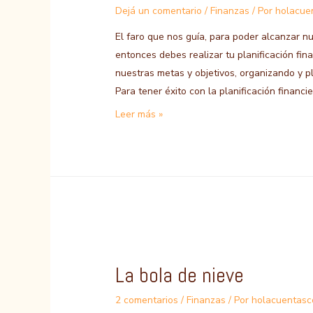
Dejá un comentario
/
Finanzas
/ Por
holacue
El faro que nos guía, para poder alcanzar n
entonces debes realizar tu planificación fina
nuestras metas y objetivos, organizando y pl
Para tener éxito con la planificación financ
PLANIFICACION
Leer más »
FINANCIERA
La bola de nieve
2 comentarios
/
Finanzas
/ Por
holacuentas