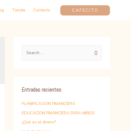
CAFECITO
og
Tienda
Contacto
S
e
a
r
c
Entradas recientes
h
f
PLANIFICACION FINANCIERA
o
EDUCACION FINANCIERA PARA NIÑOS
r
¿Qué es el dinero?
: